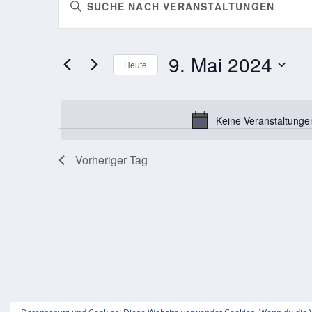
Bitte
FÜR
SUCHE
Schlüsselwort
9.
UND
eingeben.
MAI
ANSICHTEN,
Suche
9. Mai 2024
nach
Heute
2024
NAVIGATION
Veranstaltungen
Datum
Schlüsselwort.
wählen.
Keine Veranstaltunge
Vorheriger Tag