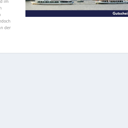
nd im
n
n
jedoch
nn der