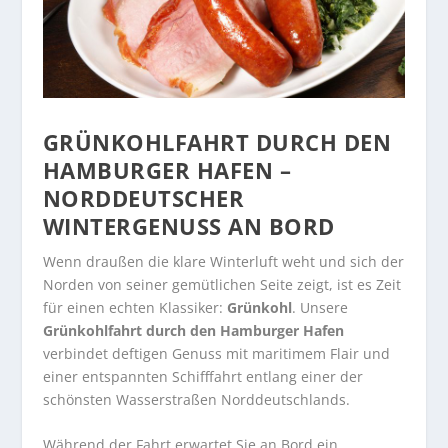
GRÜNKOHLFAHRT DURCH DEN
HAMBURGER HAFEN –
NORDDEUTSCHER
WINTERGENUSS AN BORD
Wenn draußen die klare Winterluft weht und sich der
Norden von seiner gemütlichen Seite zeigt, ist es Zeit
für einen echten Klassiker:
Grünkohl
. Unsere
Grünkohlfahrt durch den Hamburger Hafen
verbindet deftigen Genuss mit maritimem Flair und
einer entspannten Schifffahrt entlang einer der
schönsten Wasserstraßen Norddeutschlands.
Während der Fahrt erwartet Sie an Bord ein