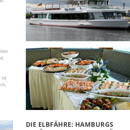
op,
alten
rd.
 ist
ich,
DIE ELBFÄHRE: HAMBURGS