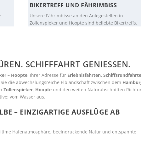
BIKERTREFF UND FÄHRIMBISS
e
Unsere Fährimbisse an den Anlegestellen in
Zollenspieker und Hoopte sind beliebte Bikertreffs.
ÜREN. SCHIFFFAHRT GENIESSEN.
eker – Hoopte
, Ihrer Adresse für
Erlebnisfahrten, Schiffsrundfahrt
n Sie die abwechslungsreiche Elblandschaft zwischen dem
Hambur
en
Zollenspieker
,
Hoopte
und den weiten Naturabschnitten Richtu
tive: vom Wasser aus.
LBE – EINZIGARTIGE AUSFLÜGE AB
itime Hafenatmosphäre, beeindruckende Natur und entspannte