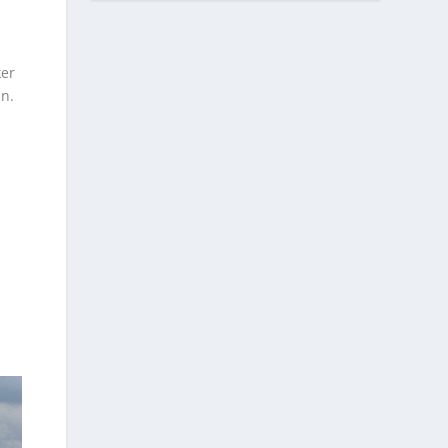
ker
n.