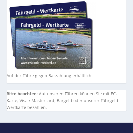
Auf der Fähre gegen Barzahlung erhältlich.
Bitte beachten:
Auf unseren Fähren können Sie mit EC-
Karte, Visa / Mastercard, Bargeld oder unserer Fährgeld -
Wertkarte bezahlen.
Entworfen von
| Unterstützt von
Elegant Themes
WordPress