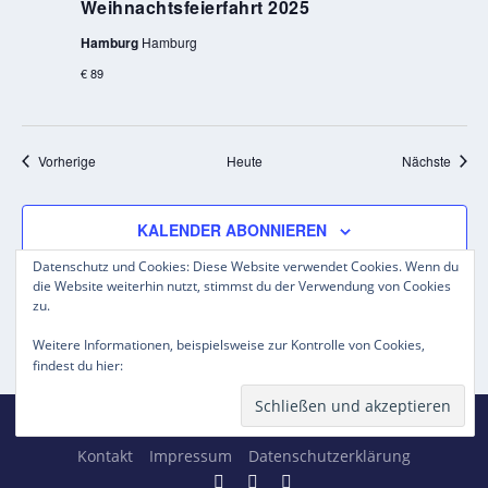
Weihnachtsfeierfahrt 2025
Hamburg
Hamburg
€ 89
Veranstaltungen
Veran
Vorherige
Heute
Nächste
KALENDER ABONNIEREN
Datenschutz und Cookies: Diese Website verwendet Cookies. Wenn du
die Website weiterhin nutzt, stimmst du der Verwendung von Cookies
zu.
Weitere Informationen, beispielsweise zur Kontrolle von Cookies,
Datenschutzerklärung
findest du hier:
Entworfen von
| Unterstützt von
Elegant Themes
WordPress
Kontakt
Impressum
Datenschutzerklärung