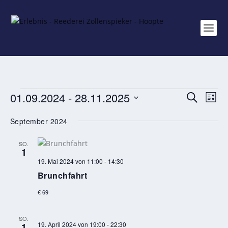
VERANSTALTUNGEN
VERAN
VE
01.09.2024
 - 
28.11.2025
SUCHE
LISTE
AN
SUCHE
Datum
NA
September 2024
UND
wählen.
ANSICH
SO.
1
NAVIGA
19. Mai 2024 von 11:00
-
14:30
Brunchfahrt
€ 69
SO.
19. April 2024 von 19:00
-
22:30
1