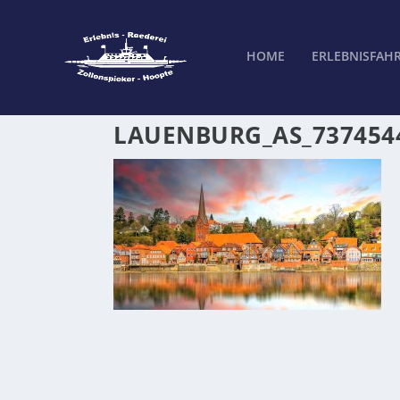
HOME
ERLEBNISFAH
LAUENBURG_AS_737454