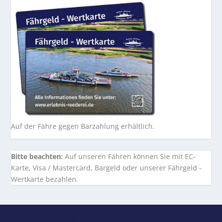
Auf der Fähre gegen Barzahlung erhältlich.
Bitte beachten:
Auf unseren Fähren können Sie mit EC-
Karte, Visa / Mastercard, Bargeld oder unserer Fährgeld -
Wertkarte bezahlen.
Entworfen von
| Unterstützt von
Elegant Themes
WordPress