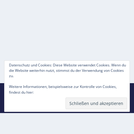
Datenschutz und Cookies: Diese Website verwendet Cookies. Wenn du
die Website weiterhin nutzt, stimmst du der Verwendung von Cookies
zu.
Weitere Informationen, beispielsweise zur Kontrolle von Cookies,
Entworfen von
| Unterstützt von
Elegant Themes
WordPress
Datenschutzerklärung
findest du hier:
Kontakt
Impressum
Datenschutzerklärung