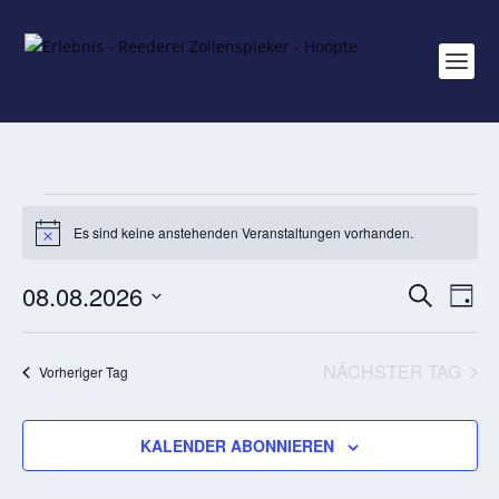
VERANSTALTUNGEN
FÜR
Es sind keine anstehenden Veranstaltungen vorhanden.
Hinweis
8.
AUGUST
VERAN
VE
08.08.2026
SUCHE
2026
TAG
AN
SUCHE
Datum
NA
UND
wählen.
NÄCHSTER TAG
Vorheriger Tag
ANSICH
NAVIGA
KALENDER ABONNIEREN