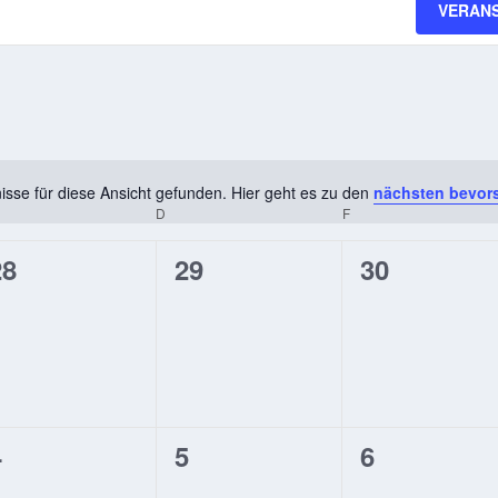
VERAN
sse für diese Ansicht gefunden. Hier geht es zu den
nächsten bevor
Hinweis
TTWOCH
D
DONNERSTAG
F
FREITAG
0
0
0
28
29
30
n,
eranstaltungen,
Veranstaltungen,
Veranstalt
0
0
0
4
5
6
n,
eranstaltungen,
Veranstaltungen,
Veranstalt