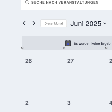
Bitte
SUCHE
Schlüsselwort
UND
eingeben.
ANSICHTEN,
Suche
Juni 2025
nach
Dieser Monat
NAVIGATION
Veranstaltungen
Datum
Schlüsselwort.
wählen.
Es wurden keine Ergebni
KALENDER
M
MONTAG
D
DIENSTAG
M
MI
VON
0
0
26
27
VERANSTALTUNGEN
Veranstaltungen,
Veranstaltunge
V
0
0
2
3
Veranstaltungen,
Veranstaltunge
V