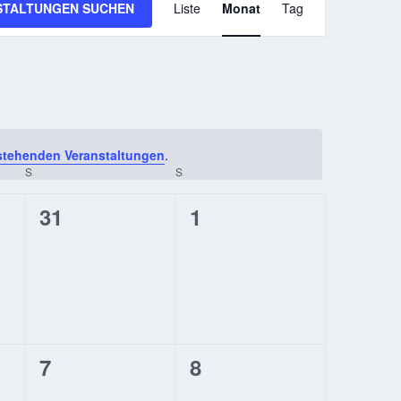
STALTUNGEN SUCHEN
Liste
Monat
Tag
ANSICHTEN-
NAVIGATION
stehenden Veranstaltungen
.
S
SAMSTAG
S
SONNTAG
0
0
31
1
ungen,
Veranstaltungen,
Veranstaltungen,
0
0
7
8
ungen,
Veranstaltungen,
Veranstaltungen,