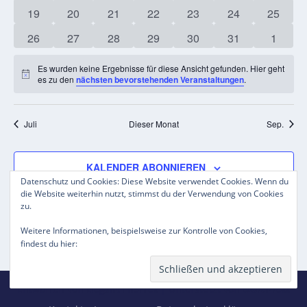
Veranstaltungen
Veranstaltungen
Veranstaltungen
Veranstaltungen
Veranstaltungen
Veranstaltungen
Veranst
0
0
0
0
0
0
0
19
20
21
22
23
24
25
Veranstaltungen
Veranstaltungen
Veranstaltungen
Veranstaltungen
Veranstaltungen
Veranstaltungen
Veranst
0
0
0
0
0
0
0
26
27
28
29
30
31
1
Veranstaltungen
Veranstaltungen
Veranstaltungen
Veranstaltungen
Veranstaltungen
Veranstaltungen
Veranst
Es wurden keine Ergebnisse für diese Ansicht gefunden. Hier geht
Hinweis
es zu den
nächsten bevorstehenden Veranstaltungen
.
Juli
Dieser Monat
Sep.
KALENDER ABONNIEREN
Datenschutz und Cookies: Diese Website verwendet Cookies. Wenn du
die Website weiterhin nutzt, stimmst du der Verwendung von Cookies
zu.
Weitere Informationen, beispielsweise zur Kontrolle von Cookies,
Datenschutzerklärung
findest du hier:
Entworfen von
| Unterstützt von
Elegant Themes
WordPress